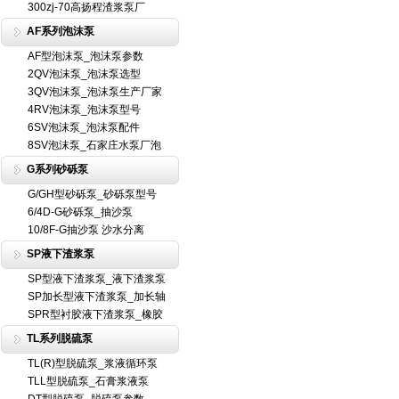
300zj-70高扬程渣浆泵厂
AF系列泡沫泵
AF型泡沫泵_泡沫泵参数
2QV泡沫泵_泡沫泵选型
3QV泡沫泵_泡沫泵生产厂家
4RV泡沫泵_泡沫泵型号
6SV泡沫泵_泡沫泵配件
8SV泡沫泵_石家庄水泵厂泡
G系列砂砾泵
G/GH型砂砾泵_砂砾泵型号
6/4D-G砂砾泵_抽沙泵
10/8F-G抽沙泵 沙水分离
SP液下渣浆泵
SP型液下渣浆泵_液下渣浆泵
SP加长型液下渣浆泵_加长轴
SPR型衬胶液下渣浆泵_橡胶
TL系列脱硫泵
TL(R)型脱硫泵_浆液循环泵
TLL型脱硫泵_石膏浆液泵