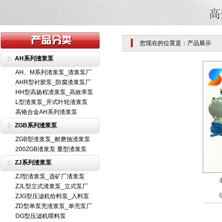
您现在的位置是：产品展示
AH系列渣浆泵
AH、M系列渣浆泵_渣浆泵厂
AHR型衬胶泵_防腐渣浆泵厂
HH型高扬程渣浆泵_高效率泵
L型渣浆泵_开式叶轮渣浆泵
高铬合金AH系列渣浆泵
ZGB系列渣浆泵
ZGB型渣浆泵_耐磨蚀渣浆泵
200ZGB渣浆泵 重型渣浆泵
ZJ系列渣浆泵
ZJ型渣浆泵_选矿厂渣浆泵
ZJL型立式渣浆泵_立式泵厂
ZJG型压滤机给料泵_入料泵
ZD型单泵壳渣浆泵_单壳泵厂
DG型压滤机喂料泵