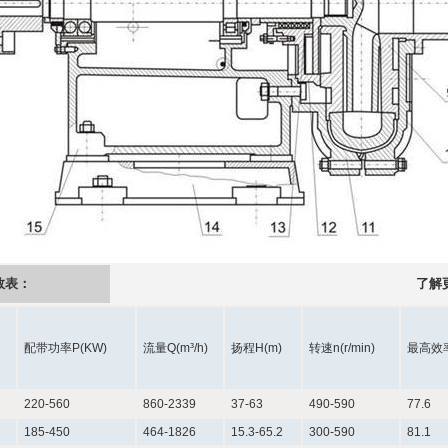
数表：
了解
配带功率P(KW)
流量Q(m³/h)
扬程H(m)
转速n(r/min)
最高效
220-560
860-2339
37-63
490-590
77.6
185-450
464-1826
15.3-65.2
300-590
81.1