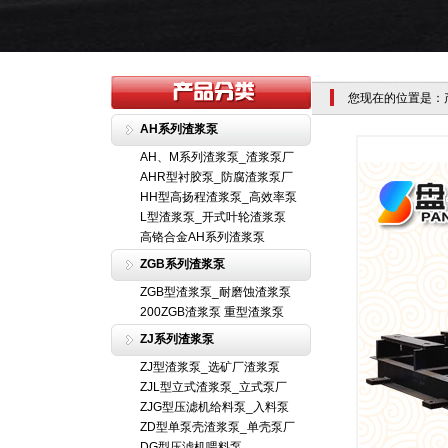
您现在的位置是：
AH系列渣浆泵
AH、M系列渣浆泵_渣浆泵厂
AHR型衬胶泵_防腐渣浆泵厂
HH型高扬程渣浆泵_高效率泵
L型渣浆泵_开式叶轮渣浆泵
高铬合金AH系列渣浆泵
ZGB系列渣浆泵
ZGB型渣浆泵_耐磨蚀渣浆泵
200ZGB渣浆泵 重型渣浆泵
ZJ系列渣浆泵
ZJ型渣浆泵_选矿厂渣浆泵
ZJL型立式渣浆泵_立式泵厂
ZJG型压滤机给料泵_入料泵
ZD型单泵壳渣浆泵_单壳泵厂
DG型压滤机喂料泵