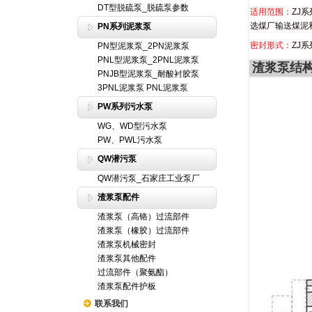
DT型脱硫泵_脱硫泵参数
适用范围：
ZJ
选煤厂输送煤泥
PN系列泥浆泵
密封形式：
ZJ
PN型泥浆泵_2PN泥浆泵
PNL型泥浆泵_2PNL泥浆泵
渣浆泵结
PNJB型泥浆泵_耐酸衬胶泵
3PNL泥浆泵 PNL泥浆泵
PW系列污水泵
WG、WD型污水泵
PW、PWL污水泵
QW潜污泵
QW潜污泵_石家庄工业泵厂
渣浆泵配件
渣浆泵（高铬）过流部件
渣浆泵（橡胶）过流部件
渣浆泵机械密封
渣浆泵其他配件
过流部件（聚氨酯）
渣浆泵配件护板
联系我们