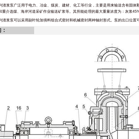
系列渣浆泵广泛用于电力、冶金、煤炭、建材、化工等行业，主要是用来输送含有固体
和重介选煤、海岸河道采矿作业输送矿浆等。其所能处理的最大重量浓度为：灰浆45%
系列渣浆泵可以采用副叶轮加填料组合式密封和机械密封两种轴封形式。泵的出口位置
构：