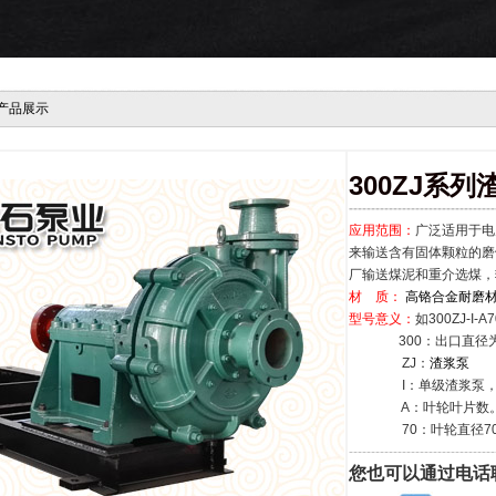
产品展示
300ZJ系列
---------------------------------
应用范围：
广泛适用于电
来输送含有固体颗粒的磨
厂输送煤泥和重介选煤，
材 质：
高铬合金耐磨
型号意义：
如300ZJ-I-A7
300：出口直径为3
ZJ：
渣浆泵
I：单级渣浆泵，二
A：叶轮叶片数。A为
70：叶轮直径70
---------------------------------
您也可以通过电话