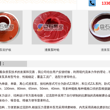
133
泵前护板
渣浆泵叶轮
渣浆泵
明：
着杂质泵技术的发展和完善，我公司结合用户反馈经验，利用现代流体力学的理论，现
浆泵具有型号全、性能稳定，覆盖工况广、选型方便等特点。
单级、单吸、离心式渣浆泵。按结构形式可分为卧式ZJ系列，和立式ZJL系列。卧式泵按
0mm、100mm、80mm、65mm、50mm、40mm、等多种规格;每种规格口径的泵
水力设计、结构设计等方面有创新，过流部件采用了自行研制的抗磨蚀的高铬耐磨合
振动小、噪音低、维修方便等显著特点。
结构，方便更换过流部件,根据压力需要外泵壳采用球磨铸铁、内壳采用高铬抗磨折扣