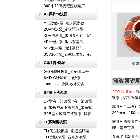
300zj-70高扬程渣浆泵厂
AF系列泡沫泵
AF型泡沫泵_泡沫泵参数
2QV泡沫泵_泡沫泵选型
3QV泡沫泵_泡沫泵生产厂家
4RV泡沫泵_泡沫泵型号
6SV泡沫泵_泡沫泵配件
8SV泡沫泵_石家庄水泵厂泡
G系列砂砾泵
渣浆
G/GH型砂砾泵_砂砾泵型号
6/4D-G砂砾泵_抽沙泵
渣浆泵说
10/8F-G抽沙泵 沙水分离
特点和用途：
随
SP液下渣浆泵
浆泵，该系列渣
SP型液下渣浆泵_液下渣浆泵
本系列产品设计为
SP加长型液下渣浆泵_加长轴
200mm、15
SPR型衬胶液下渣浆泵_橡胶
该系列渣浆泵在
TL系列脱硫泵
理、运行可靠、
TL(R)型脱硫泵_浆液循环泵
泵体采用双泵壳
TLL型脱硫泵_石膏浆液泵