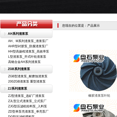
您现在的位置是：产品展示
AH系列渣浆泵
AH、M系列渣浆泵_渣浆泵厂
AHR型衬胶泵_防腐渣浆泵厂
HH型高扬程渣浆泵_高效率泵
L型渣浆泵_开式叶轮渣浆泵
高铬合金AH系列渣浆泵
ZGB系列渣浆泵
ZGB型渣浆泵_耐磨蚀渣浆泵
200ZGB渣浆泵 重型渣浆泵
ZJ系列渣浆泵
橡胶渣浆泵叶轮
ZJ型渣浆泵_选矿厂渣浆泵
ZJL型立式渣浆泵_立式泵厂
ZJG型压滤机给料泵_入料泵
ZD型单泵壳渣浆泵_单壳泵厂
DG型压滤机喂料泵