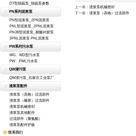
DT型脱硫泵_脱硫泵参数
上一条：
渣浆泵机械密封
PN系列泥浆泵
下一条：
渣浆泵（高铬）过流部件
PN型泥浆泵_2PN泥浆泵
PNL型泥浆泵_2PNL泥浆泵
PNJB型泥浆泵_耐酸衬胶泵
3PNL泥浆泵 PNL泥浆泵
PW系列污水泵
WG、WD型污水泵
PW、PWL污水泵
QW潜污泵
QW潜污泵_石家庄工业泵厂
渣浆泵配件
渣浆泵（高铬）过流部件
渣浆泵（橡胶）过流部件
渣浆泵机械密封
渣浆泵其他配件
过流部件（聚氨酯）
渣浆泵配件护板
联系我们