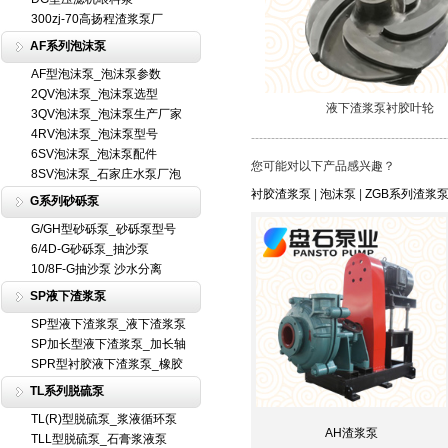
300zj-70高扬程渣浆泵厂
AF系列泡沫泵
AF型泡沫泵_泡沫泵参数
2QV泡沫泵_泡沫泵选型
液下渣浆泵衬胶叶轮
3QV泡沫泵_泡沫泵生产厂家
4RV泡沫泵_泡沫泵型号
-------------------------------------------------
6SV泡沫泵_泡沫泵配件
您可能对以下产品感兴趣？
8SV泡沫泵_石家庄水泵厂泡
衬胶渣浆泵
|
泡沫泵
|
ZGB系列渣浆
G系列砂砾泵
G/GH型砂砾泵_砂砾泵型号
6/4D-G砂砾泵_抽沙泵
10/8F-G抽沙泵 沙水分离
SP液下渣浆泵
SP型液下渣浆泵_液下渣浆泵
SP加长型液下渣浆泵_加长轴
SPR型衬胶液下渣浆泵_橡胶
TL系列脱硫泵
TL(R)型脱硫泵_浆液循环泵
AH渣浆泵
TLL型脱硫泵_石膏浆液泵