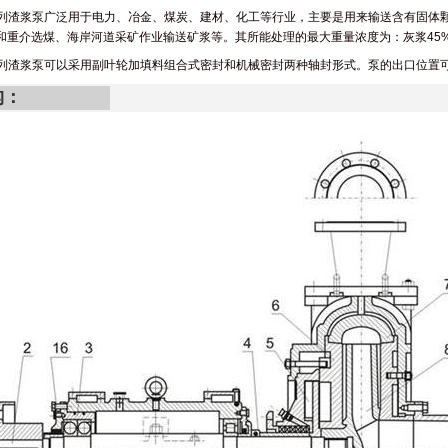
系列渣浆泵广泛用于电力、冶金、煤炭、建材、化工等行业，主要是用来输送含有固体
和重介选煤、海岸河道采矿作业输送矿浆等。其所能处理的最大重量浓度为：灰浆45%
系列渣浆泵可以采用副叶轮加填料组合式密封和机械密封两种轴封形式。泵的出口位置
构：