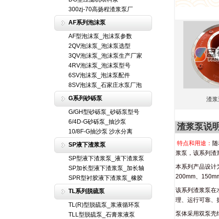
300zj-70高扬程渣浆泵厂
AF系列泡沫泵
AF型泡沫泵_泡沫泵参数
2QV泡沫泵_泡沫泵选型
3QV泡沫泵_泡沫泵生产厂家
4RV泡沫泵_泡沫泵型号
6SV泡沫泵_泡沫泵配件
8SV泡沫泵_石家庄水泵厂泡
G系列砂砾泵
渣浆
G/GH型砂砾泵_砂砾泵型号
6/4D-G砂砾泵_抽沙泵
渣浆泵说
10/8F-G抽沙泵 沙水分离
特点和用途：
随
SP液下渣浆泵
浆泵，该系列渣
SP型液下渣浆泵_液下渣浆泵
本系列产品设计为
SP加长型液下渣浆泵_加长轴
200mm、15
SPR型衬胶液下渣浆泵_橡胶
该系列渣浆泵在
TL系列脱硫泵
理、运行可靠、
TL(R)型脱硫泵_浆液循环泵
泵体采用双泵壳
TLL型脱硫泵_石膏浆液泵