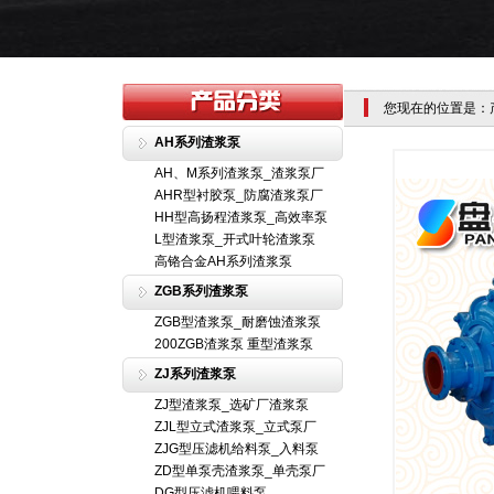
您现在的位置是：
AH系列渣浆泵
AH、M系列渣浆泵_渣浆泵厂
AHR型衬胶泵_防腐渣浆泵厂
HH型高扬程渣浆泵_高效率泵
L型渣浆泵_开式叶轮渣浆泵
高铬合金AH系列渣浆泵
ZGB系列渣浆泵
ZGB型渣浆泵_耐磨蚀渣浆泵
200ZGB渣浆泵 重型渣浆泵
ZJ系列渣浆泵
ZJ型渣浆泵_选矿厂渣浆泵
ZJL型立式渣浆泵_立式泵厂
ZJG型压滤机给料泵_入料泵
ZD型单泵壳渣浆泵_单壳泵厂
DG型压滤机喂料泵