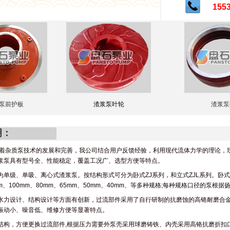
155
泵前护板
渣浆泵叶轮
渣浆泵
明：
着杂质泵技术的发展和完善，我公司结合用户反馈经验，利用现代流体力学的理论，现
浆泵具有型号全、性能稳定，覆盖工况广、选型方便等特点。
单级、单吸、离心式渣浆泵。按结构形式可分为卧式ZJ系列，和立式ZJL系列。卧式泵按
0mm、100mm、80mm、65mm、50mm、40mm、等多种规格;每种规格口径的泵
水力设计、结构设计等方面有创新，过流部件采用了自行研制的抗磨蚀的高铬耐磨合
振动小、噪音低、维修方便等显著特点。
结构，方便更换过流部件,根据压力需要外泵壳采用球磨铸铁、内壳采用高铬抗磨折扣