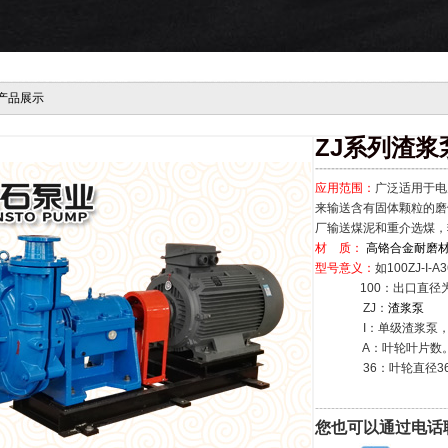
产品展示
ZJ系列渣浆
---------------------------------
应用范围：
广泛适用于电
来输送含有固体颗粒的磨
厂输送煤泥和重介选煤，
材 质：
高铬合金耐磨
型号意义：
如100ZJ-I-A3
100：出口直径为1
ZJ：
渣浆泵
I：单级渣浆泵，二
A：叶轮叶片数。A为
36：叶轮直径36
---------------------------------
您也可以通过电话