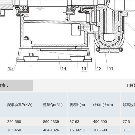
数表：
了解
配带功率P(KW)
流量Q(m³/h)
扬程H(m)
转速n(r/min)
最高效
220-560
860-2339
37-63
490-590
77.6
185-450
464-1826
15.3-65.2
300-590
81.1