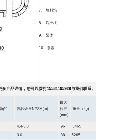
7、 填料箱
8、 后护板
9、 泵体
10、泵盖
更多产品详情，您可以拨打
15531195928
与我们联系。
最大
率
η%
汽蚀余量NPSH(m)
粒径
重量（kg)
(mm)
4.4-5.8
96
5465
3.0
88
5265