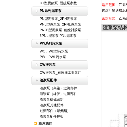
DT型脱硫泵_脱硫泵参数
适用范围：
ZJ
选煤厂输送煤泥
PN系列泥浆泵
密封形式：
ZJ
PN型泥浆泵_2PN泥浆泵
PNL型泥浆泵_2PNL泥浆泵
渣浆泵结
PNJB型泥浆泵_耐酸衬胶泵
3PNL泥浆泵 PNL泥浆泵
PW系列污水泵
WG、WD型污水泵
PW、PWL污水泵
QW潜污泵
QW潜污泵_石家庄工业泵厂
渣浆泵配件
渣浆泵（高铬）过流部件
渣浆泵（橡胶）过流部件
渣浆泵机械密封
渣浆泵其他配件
过流部件（聚氨酯）
渣浆泵配件护板
联系我们