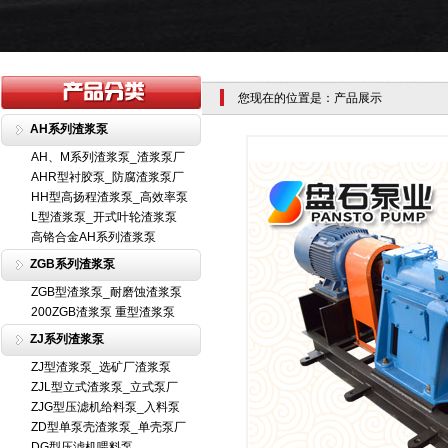
您现在的位置是：产品展示
AH系列渣浆泵
AH、M系列渣浆泵_渣浆泵厂
AHR型衬胶泵_防腐渣浆泵厂
HH型高扬程渣浆泵_高效率泵
L型渣浆泵_开式叶轮渣浆泵
高铬合金AH系列渣浆泵
ZGB系列渣浆泵
ZGB型渣浆泵_耐磨蚀渣浆泵
200ZGB渣浆泵 重型渣浆泵
ZJ系列渣浆泵
ZJ型渣浆泵_选矿厂渣浆泵
ZJL型立式渣浆泵_立式泵厂
ZJG型压滤机给料泵_入料泵
ZD型单泵壳渣浆泵_单壳泵厂
DG型压滤机喂料泵