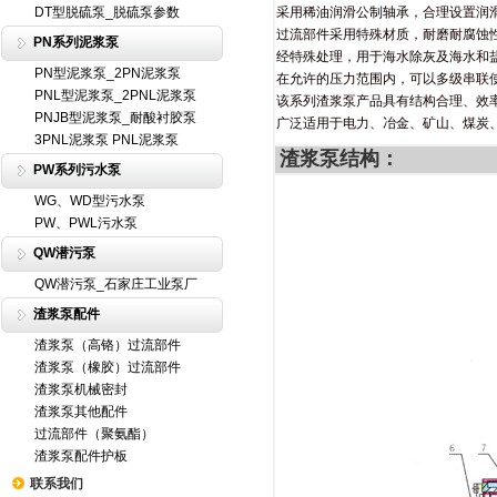
DT型脱硫泵_脱硫泵参数
采用稀油润滑公制轴承，合理设置润
过流部件采用特殊材质，耐磨耐腐蚀
PN系列泥浆泵
经特殊处理，用于海水除灰及海水和
PN型泥浆泵_2PN泥浆泵
在允许的压力范围内，可以多级串联使
PNL型泥浆泵_2PNL泥浆泵
该系列渣浆泵产品具有结构合理、效
PNJB型泥浆泵_耐酸衬胶泵
广泛适用于电力、冶金、矿山、煤炭
3PNL泥浆泵 PNL泥浆泵
渣浆泵结构：
PW系列污水泵
WG、WD型污水泵
PW、PWL污水泵
QW潜污泵
QW潜污泵_石家庄工业泵厂
渣浆泵配件
渣浆泵（高铬）过流部件
渣浆泵（橡胶）过流部件
渣浆泵机械密封
渣浆泵其他配件
过流部件（聚氨酯）
渣浆泵配件护板
联系我们