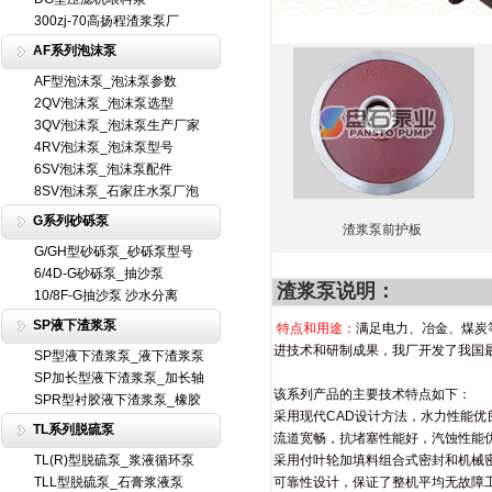
300zj-70高扬程渣浆泵厂
AF系列泡沫泵
AF型泡沫泵_泡沫泵参数
2QV泡沫泵_泡沫泵选型
3QV泡沫泵_泡沫泵生产厂家
4RV泡沫泵_泡沫泵型号
6SV泡沫泵_泡沫泵配件
8SV泡沫泵_石家庄水泵厂泡
G系列砂砾泵
渣浆泵前护板
G/GH型砂砾泵_砂砾泵型号
6/4D-G砂砾泵_抽沙泵
渣浆泵说明：
10/8F-G抽沙泵 沙水分离
SP液下渣浆泵
特点和用途：
满足电力、冶金、煤炭
进技术和研制成果，我厂开发了我国最
SP型液下渣浆泵_液下渣浆泵
SP加长型液下渣浆泵_加长轴
该系列产品的主要技术特点如下：
SPR型衬胶液下渣浆泵_橡胶
采用现代CAD设计方法，水力性能优
TL系列脱硫泵
流道宽畅，抗堵塞性能好，汽蚀性能
TL(R)型脱硫泵_浆液循环泵
采用付叶轮加填料组合式密封和机械
TLL型脱硫泵_石膏浆液泵
可靠性设计，保证了整机平均无故障工